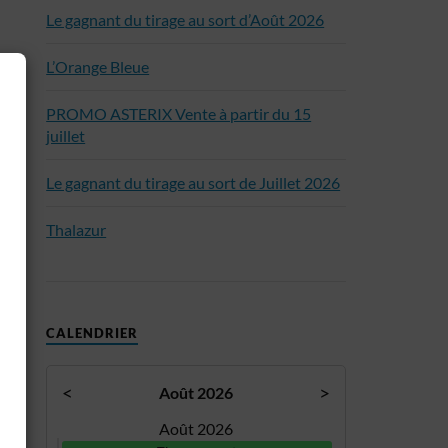
Le gagnant du tirage au sort d’Août 2026
L’Orange Bleue
PROMO ASTERIX Vente à partir du 15
juillet
Le gagnant du tirage au sort de Juillet 2026
Thalazur
CALENDRIER
<
>
Août 2026
Août 2026