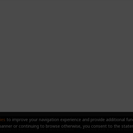
ies
to improve your navigation experience and provide additional func
 banner or continuing to browse otherwise, you consent to the stat
&
ÈREMENT PROPULSÉ PAR
WORDPRESS
THÈME PAR
ANDERS NOR