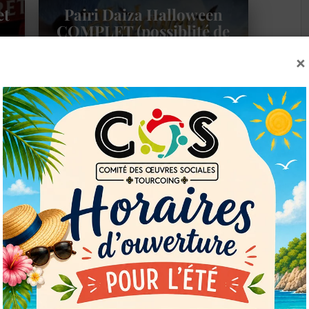
et
Pairi Daiza Halloween
COMPLET (possiblité de
s’inscrire en liste
×
d’attente)
LIRE LA SUITE
Voyage en Chine
COMPLET
OK
LIRE LA SUITE