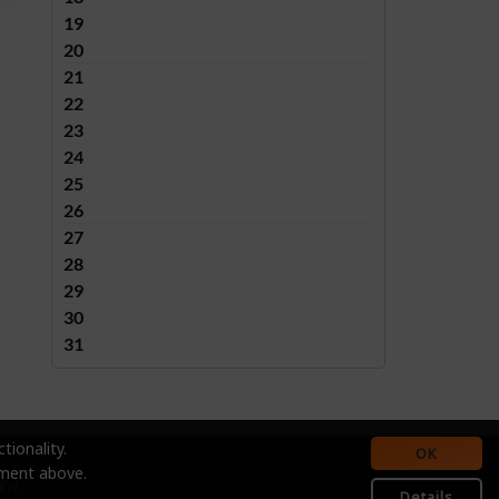
19
20
21
22
23
24
25
26
27
28
29
30
31
tionality.
OK
ement above.
ÉN
Details