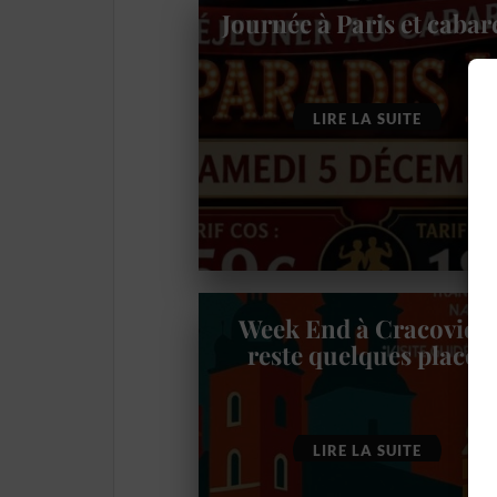
Journée à Paris et cabar
LIRE LA SUITE
Week End à Cracovie –
reste quelques places
LIRE LA SUITE