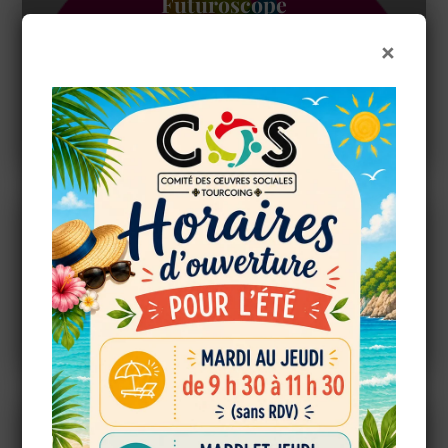
Futuroscope
×
LIRE LA SUITE
La Mer de Sable
OK
LIRE LA SUITE
European Commission |
Cookies Policy
Le Fleury