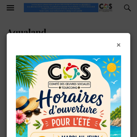
Aqualand
×
DFERMONT
24 JUILLET 2025
OK
Prix COS : 25.50 €
(au lieu de 33,00 €)