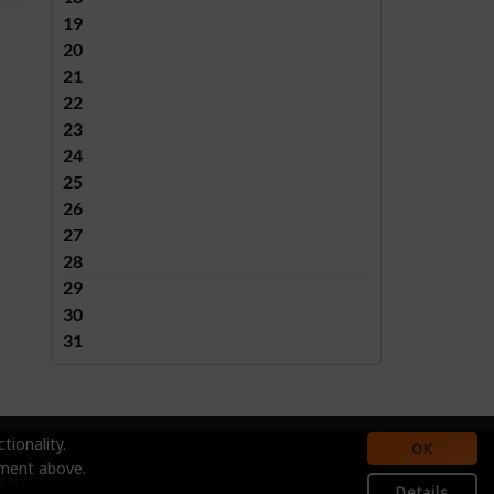
19
20
21
22
23
24
25
26
27
28
29
30
31
tionality.
OK
ement above.
ÉN
Details