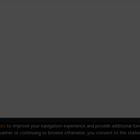
ies
to improve your navigation experience and provide additional func
 banner or continuing to browse otherwise, you consent to the stat
&
ÈREMENT PROPULSÉ PAR
WORDPRESS
THÈME PAR
ANDERS NOR