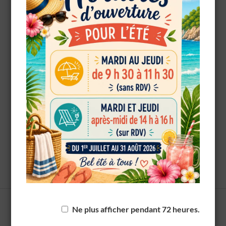
OK
European Commission |
Cookies Policy
powered by
WPCookiePro
PRÉCÉDENT
Ne plus afficher pendant 72 heures.
Partenariat commerçants tourquennois