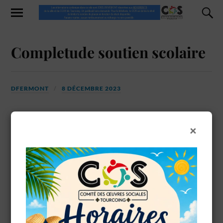
Completude soutien scolaire
DFERMONT
8 DÉCEMBRE 2023
×