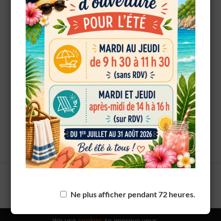
OK
European Commission |
Cookies Policy
powered by
WPCookiePro
PRÉCÉDENT
Ne plus afficher pendant 72 heures.
Journée à Paris et cabaret
We use
cookies
to improve your