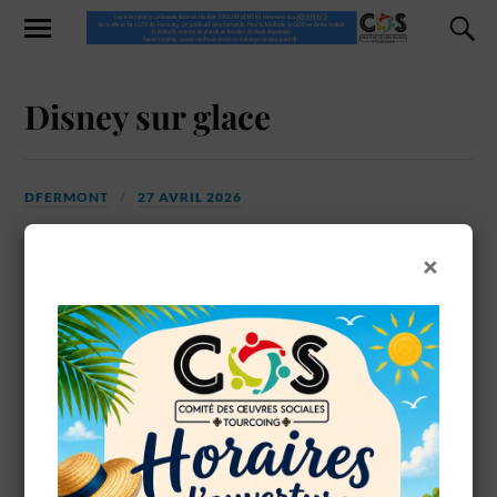
Disney sur glace
DFERMONT
27 AVRIL 2026
×