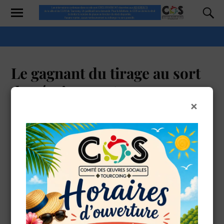
Le gagnant du tirage au sort
de Février 2026
×
DFERMONT
9 FÉVRIER 2026
OK