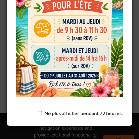
European Commission |
Cookies Policy
Mme DENIS Stéphanie (A508) remporte le tirage au
sort avec 4 places pour Aquabellewaerde !
powered by
WPCookiePro
PRÉCÉDENT
Le gagnant du tirage au sort de Mars 2026
Ne plus afficher pendant 72 heures.
We use
cookies
to improve your
SUIVANT
navigation experience and
provide additional functionality.
Photos du Blablapas du 5 février 2026