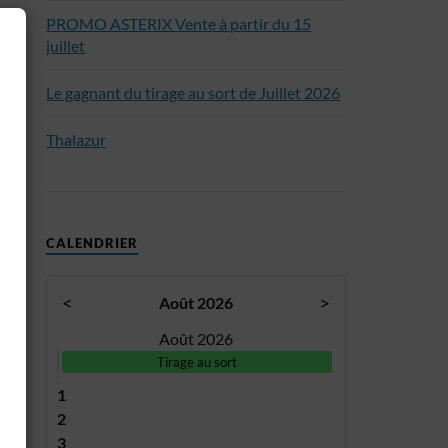
PROMO ASTERIX Vente à partir du 15
juillet
Le gagnant du tirage au sort de Juillet 2026
Thalazur
CALENDRIER
<
>
Août 2026
Août 2026
Tirage au sort
1
2
3