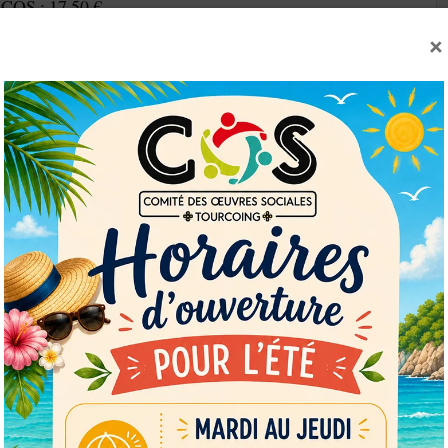
 COS : 17.50 €
×
SUIVANT
Kidzy
OK
European Commission | Cookies Policy