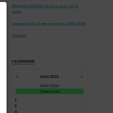
PROMO ASTERIX Vente à partir du 15
juillet
Le gagnant du tirage au sort de Juillet 2026
Thalazur
CALENDRIER
<
>
Août 2026
Août 2026
Tirage au sort
1
2
3