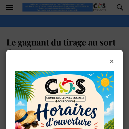
Le gagnant du tirage au sort
de Août 2025
×
DFERMONT
2 AOÛT 2025
OK