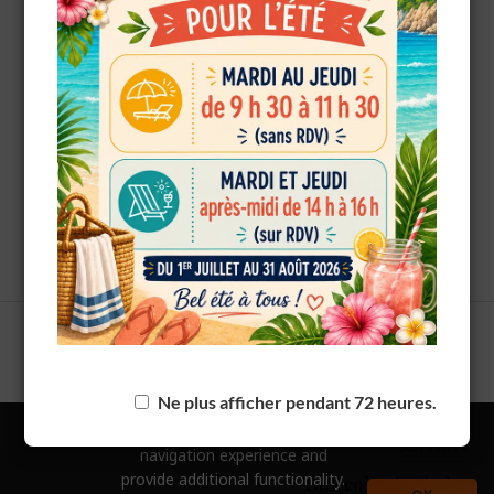
European Commission |
Cookies Policy
Mme GODBLLE Clémentine (A755) remporte le tirage
au sort avec 10 places pour le Kinépolis !
powered by
WPCookiePro
PRÉCÉDENT
Spectacle “L’âge bête”
Ne plus afficher pendant 72 heures.
We use
cookies
to improve your
SUIVANT
navigation experience and
provide additional functionality.
Tourcoing les bains