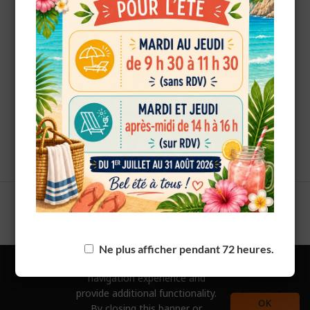
European Commission |
Cookies Policy
powered by
WPCookiePro
PRÉCÉDENT
Le gagnant du tirage au sort de Août 2025
Ne plus afficher pendant 72 heures.
We use
cookies
to improve your
SUIVANT
navigation experience and
provide additional functionality.
Taho & Lina
OK
By closing this banner or