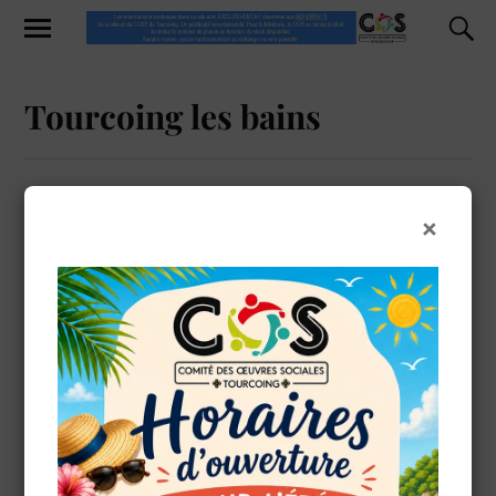
Tourcoing les bains
DFERMONT
24 JUILLET 2025
×
OK